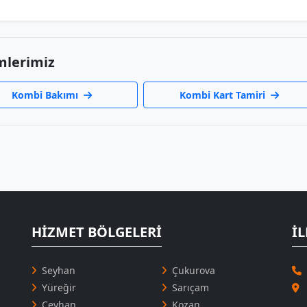
mlerimiz
Kombi Bakımı
Kombi Kart Tamiri
HIZMET BÖLGELERI
İL
 1
Seyhan
Çukurova
Yüreğir
Sarıçam
Ceyhan
Kozan