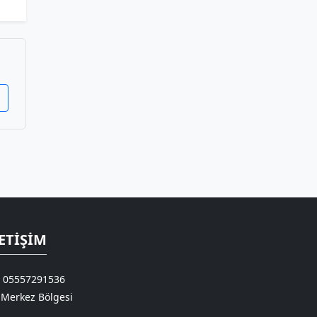
ETIŞIM
05557291536
Merkez Bölgesi