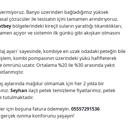
r vermiyoruz. Banyo üzerinden bağladığımız yüksek
sal çözücüler ile tesisatın içini tamamen arındırıyoruz.
atbey
bölgelerindeki kireçli suların yarattığı tıkanıklıkları,
mamen açıyor ve sistemin ilk günkü gibi akışkan olmasını
glaj ayarı' sayesinde, kombiye en uzak odadaki peteğin bile
 işlem, kombi pompasının üzerindeki yükü hafifleterek
r ve ömrünü uzatır. Ortalama %20 ile %30 arasında yakıt
ıtlanmıştır.
ış aylarında mağdur olmamak için her 2 yılda bir
ınız.
Seyhan
ilaçlı petek temizleme fiyatlarımız, petek
e tutulmaktadır.
er için boşuna fatura ödemeyin.
05557291536
 gerçek ısınma konforunu yaşayın!