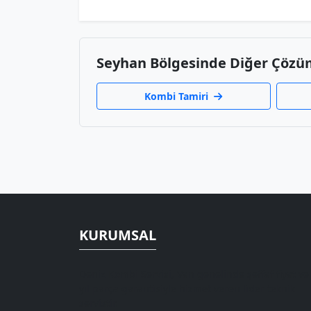
Seyhan Bölgesinde Diğer Çözü
Kombi Tamiri
KURUMSAL
Deniz Kombi Servisi, Van genelinde şeffaf fiyat ve
yıl parça garantisiyle hizmet veren lider teknik
servistir.