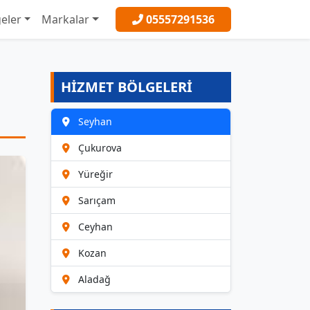
eler
Markalar
05557291536
HİZMET BÖLGELERİ
Seyhan
Çukurova
Yüreğir
Sarıçam
Ceyhan
Kozan
Aladağ